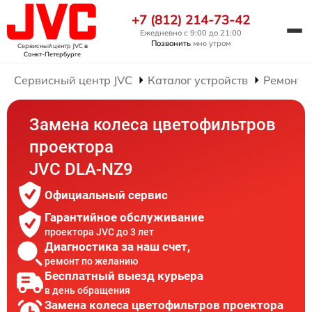
+7 (812) 214-73-42
Ежедневно с 9:00 до 21:00
Позвонить
мне утром
Сервисный центр JVC
в
Санкт-Петербурге
Сервисный центр JVC
Каталог устройств
Ремонт 
Замена колеса цветофильтров
проектора
JVC DLA-NZ9
Официальный сервис
Гарантийное обслуживание
проектора JVC до 3 лет
Диагностика за наш счет,
ремонт по желанию
Бесплатный выезд курьера
в день обращения
Замена колеса цветофильтров проектора