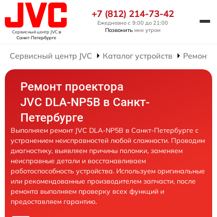
+7 (812) 214-73-42
Ежедневно с 9:00 до 21:00
Позвонить
мне утром
Сервисный центр JVC
в
Санкт-Петербурге
Сервисный центр JVC
Каталог устройств
Ремонт 
Ремонт проектора
JVC DLA-NP5B в Санкт-
Петербурге
Выполняем ремонт JVC DLA-NP5B в Санкт-Петербурге с
устранением неисправностей любой сложности. Проводим
диагностику, выявляем причины поломки, заменяем
неисправные детали и восстанавливаем
работоспособность устройства. Используем оригинальные
или рекомендованные производителем запчасти, после
ремонта выполняем проверку всех функций и
предоставляем гарантию.