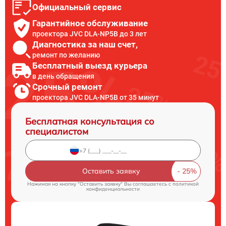
Официальный сервис
Гарантийное обслуживание
проектора JVC DLA-NP5B до 3 лет
Диагностика за наш счет,
ремонт по желанию
Бесплатный выезд курьера
в день обращения
Срочный ремонт
проектора JVC DLA-NP5B от 35 минут
Бесплатная консультация со
специалистом
Оставить заявку
Нажимая на кнопку "Оставить заявку" Вы соглашаетесь c
политикой
конфиденциальности