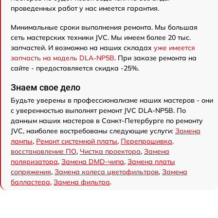
проведенных работ у нас имеется гарантия.
Минимальные сроки выполнения ремонта. Мы большая
сеть мастерских техники JVC. Мы имеем более 20 тыс.
запчастей. И возможно на наших складах
уже имеется
запчасть на модель DLA-NP5B
. При заказе ремонта на
сайте - предоставляется скидка -25%.
Знаем свое дело
Будьте уверены в профессионализме наших мастеров - они
с уверенностью выполнят ремонт JVC DLA-NP5B. По
данным наших мастеров в Санкт-Петербурге по ремонту
JVC, наиболее востребованы следующие услуги:
Замена
лампы
,
Ремонт системной платы
,
Перепрошивка,
восстановление ПО
,
Чистка проектора
,
Замена
поляризатора
,
Замена DMD-чипа
,
Замена платы
сопряжения
,
Замена колеса цветофильтров
,
Замена
балластера
,
Замена фильтра
.